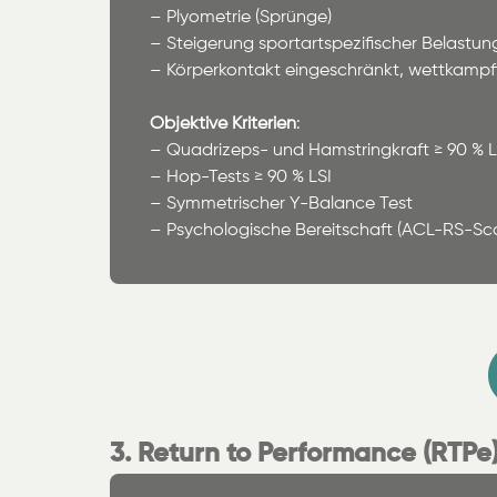
– Plyometrie (Sprünge)
– Steigerung sportartspezifischer Belastun
– Körperkontakt eingeschränkt, wettkampff
Objektive Kriterien
:
– Quadrizeps- und Hamstringkraft ≥ 90 % L
– Hop-Tests ≥ 90 % LSI
– Symmetrischer Y-Balance Test
– Psychologische Bereitschaft (ACL-RS-Sc
3. Return to Performance (RTPe