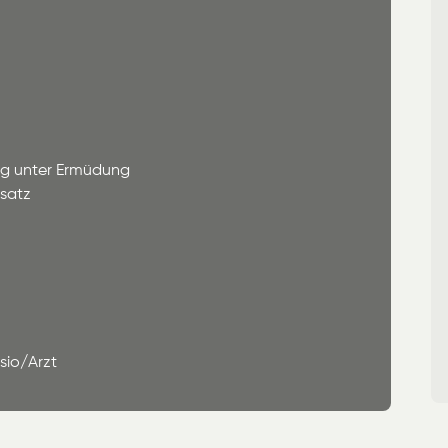
ung unter Ermüdung
nsatz
sio/Arzt