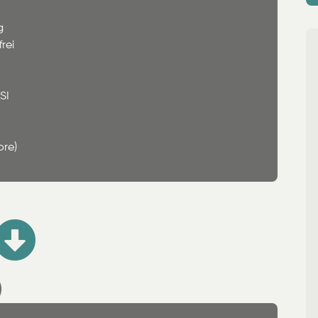
g
rei
SI
ore)
)