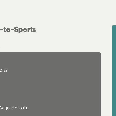
n-to-Sports
täten
 Gegnerkontakt