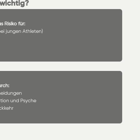
wichtig?
 Risiko für:
ei jungen Athleten)
urch:
cheidungen
ation und Psyche
ckkehr